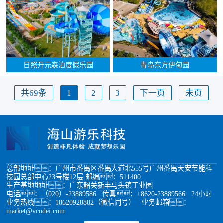
日照开元森泊度假乐园
青岛东方伊甸园
共69条
1
2
3
下一页
末页
总部地址：广州市番禺区番禺大道北555号广州番禺天安节能科
技园总部中心23号楼12层 邮编：511400
生产基地地址：广东韶关新丰马头镇工业园
电话：（020）-23889586 传真：+8620-23889566 24小时
业务热线：18620928882（微信同号） 业务邮箱：
market@vcodei.com