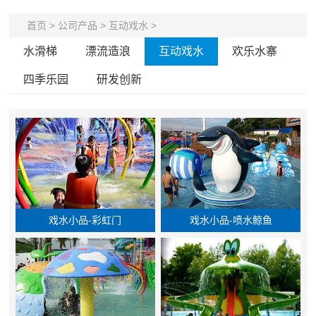
首页
>
公司产品
>
互动戏水
>
水滑梯
漂流造浪
互动戏水
欢乐水寨
四季乐园
研发创新
戏水小品-彩虹门
戏水小品-喷水鲸鱼