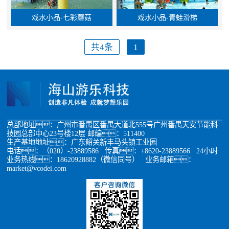
戏水小品-七彩蘑菇
戏水小品-青蛙滑梯
共4条
1
总部地址：广州市番禺区番禺大道北555号广州番禺天安节能科
技园总部中心23号楼12层 邮编：511400
生产基地地址：广东韶关新丰马头镇工业园
电话：（020）-23889586 传真：+8620-23889566 24小时
业务热线：18620928882（微信同号） 业务邮箱：
market@vcodei.com