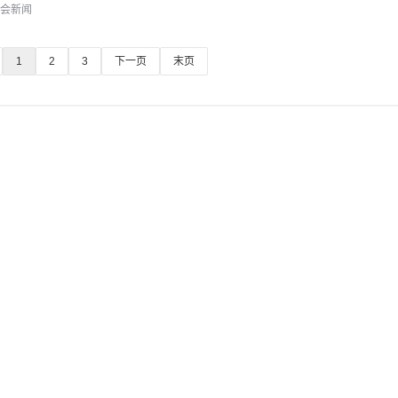
i今年会新闻
1
2
3
下一页
末页