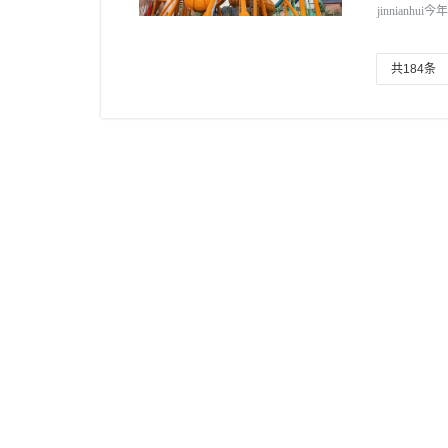
jinnianhu
共184条