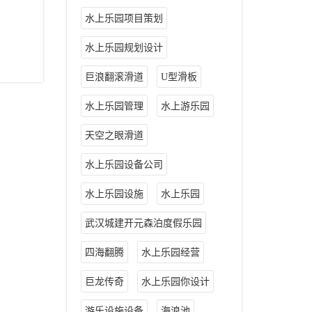
水上乐园项目策划
水上乐园规划设计
巨浪翻滚滑道
U型滑板
水上乐园管理
水上游乐园
天空之眼滑道
水上乐园设备公司
水上乐园设施
水上乐园
武汉城建开元森泊度假乐园
四海翻腾
水上乐园经营
巨龙传奇
水上乐园你设计
游乐设施设备
海浪池