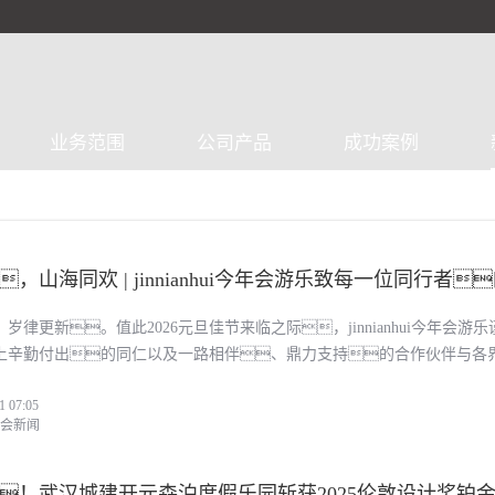
业务范围
公司产品
成功案例
，山海同欢 | jinnianhui今年会游乐致每一位同行者
岁律更新。值此2026元旦佳节来临之际，jinnianhui今年会游乐
上辛勤付出的同仁以及一路相伴、鼎力支持的合作伙伴与各
最诚挚的感谢与最美好的祝福！祝愿大家在新的一年
1 07:05
顺遂，欢
i今年会新闻
！武汉城建开元森泊度假乐园斩获2025伦敦设计奖铂