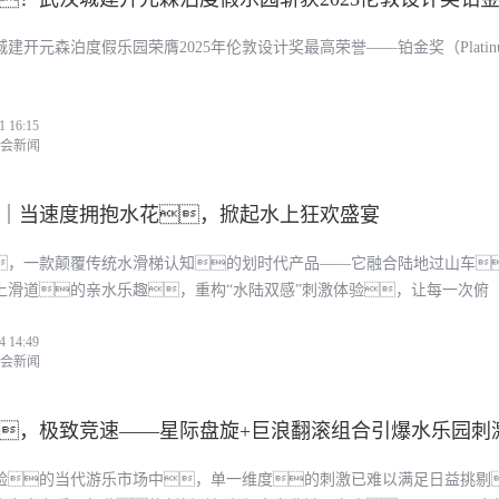
建开元森泊度假乐园荣膺2025年伦敦设计奖最高荣誉——铂金奖（Platin
。
1 16:15
i今年会新闻
｜当速度拥抱水花，掀起水上狂欢盛宴
，一款颠覆传统水滑梯认知的划时代产品——它融合陆地过山车
上滑道的亲水乐趣，重构“水陆双感”刺激体验，让每一次俯
次转向，都成为一场速度与水花的狂欢盛宴。
4 14:49
i今年会新闻
，极致竞速——星际盘旋+巨浪翻滚组合引爆水乐园刺
验的当代游乐市场中，单一维度的刺激已难以满足日益挑剔