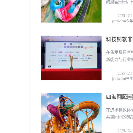
的游客。作
游乐凭借超过
2025-12-1
「星际盘
jinnianhu
科技铸就非
膺2025金
在备受瞩目
新能力与行业
域的领军
2025-12-1
jinnianhu
四海翻腾
在追求极致体
共舞的感
jinnian
2025-12-1