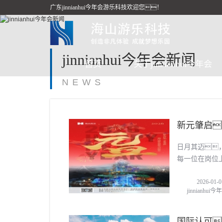
广东jinnianhui今年会游乐科技欢迎您！
jinnianhui今年会新闻
首页
关于jinnianhui今年会
NEWS
新元肇启
元旦贺信
日月其迈，
每一位在岗位
友，致以
2026-01-0
里，万事
jinnianhu
国际认可