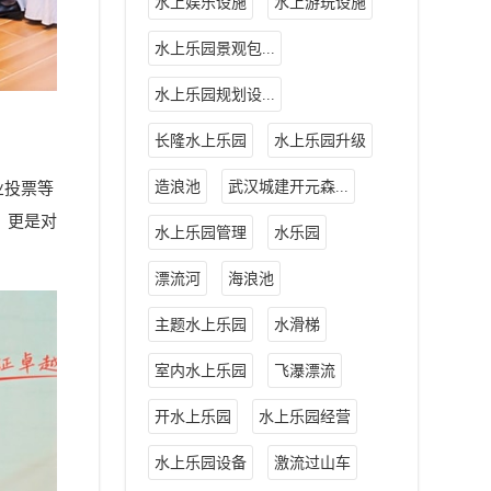
水上娱乐设施
水上游玩设施
水上乐园景观包...
水上乐园规划设...
长隆水上乐园
水上乐园升级
造浪池
武汉城建开元森...
业投票等
，更是对
水上乐园管理
水乐园
漂流河
海浪池
主题水上乐园
水滑梯
室内水上乐园
飞瀑漂流
开水上乐园
水上乐园经营
水上乐园设备
激流过山车