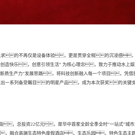
追求的不再仅是设备体验，更是贯穿全程的沉浸感
 “科技创造快乐，创意引领生活” 为核心理念，致力于推动水上娱
彻“新质生产力”发展思路，将科技创新融入每一个项目，凭借
造出一系列备受瞩目的明星产品，成为本次获奖的关键
亩，总投资22亿元，是华中首家全龄全季全时“一站式”城
，融合高端生态特色度假酒店、生态乐园、特色生态主