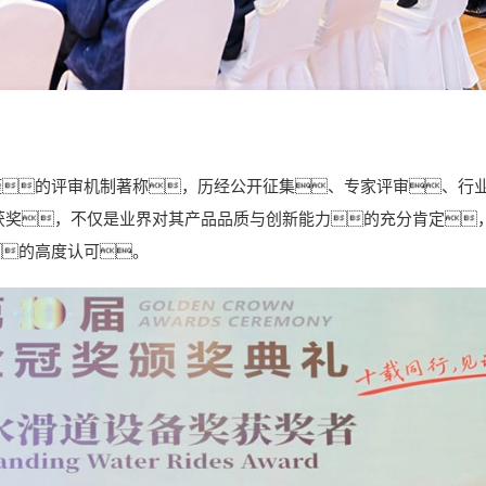
谨的评审机制著称，历经公开征集、专家评审、行
乐此次获奖，不仅是业界对其产品品质与创新能力的充分肯定
的高度认可。