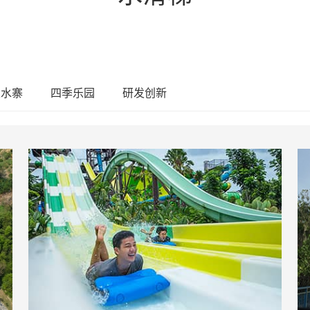
乐水寨
四季乐园
研发创新